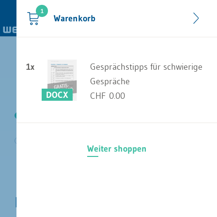
1
1
Warenkorb
1x
Adresse wählen
Gesprächstipps für schwierige
Gespräche
DOCX
CHF 0.00
Warenkorb
Adressen wählen
Überprüfen &
Zahlungsart
absenden
Weiter shoppen
Konto eröffnen