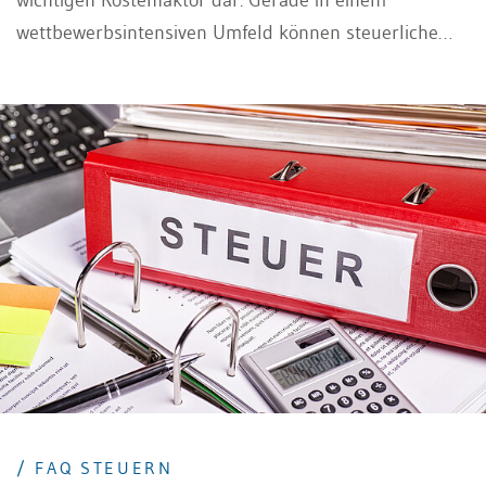
wichtigen Kostenfaktor dar. Gerade in einem
wettbewerbsintensiven Umfeld können steuerliche
Optimierungen den entscheidenden Unterschied für
die finanzielle Stabilität und das langfristige
Wachstum ausmachen. Ein genauer Überblick über
die relevanten Kennzahlen Unternehmen im
Steuerbereich ist daher unerlässlich, um einerseits
rechtliche Vorgaben einzuhalten und andererseits
betriebswirtschaftliche Entscheidungen fundiert zu
treffen sowie potenzielle Risiken frühzeitig zu
erkennen.
/ FAQ STEUERN