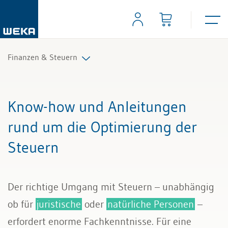
Finanzen & Steuern
Controlling
Know-how und Anleitungen
Finanzmanagement
rund um die Optimierung der
Steuern
IKS und Risikomanagement
Mahnwesen und Inkasso
Der richtige Umgang mit Steuern – unabhängig
Mehrwertsteuer
ob für
juristische
oder
natürliche Personen
–
erfordert enorme Fachkenntnisse. Für eine
Rechnungslegung und Berichterstattung