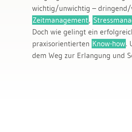
Bau & Immobilien
wichtig/unwichtig – dringend/
Zeitmanagement
,
Stressmana
Doch wie gelingt ein erfolgre
praxisorientierten
Know-how
.
dem Weg zur Erlangung und S