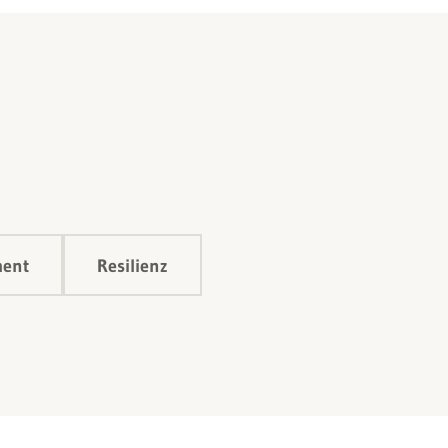
t
ment
Resilienz