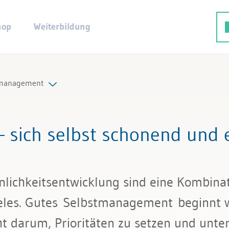
hop
Weiterbildung
tmanagement
smethodik
sich selbst schonend und e
t- und Zeitmanagement
smanagement
lichkeitsentwicklung sind eine Kombinat
enz
Zieles. Gutes Selbstmanagement beginnt 
ht darum, Prioritäten zu setzen und unt