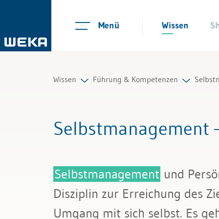
Menü
Wissen
S
Wissen
Führung & Kompetenzen
Selbs
Personal
Mitarbeiterführung
Arbeit
Selbstmanagement – 
Management
Selbstmanagement
Selbs
Führung & Kompetenzen
Kommunikation und Auftritt
Stres
Selbstmanagement
und Persön
Finanzen & Steuern
Resili
Disziplin zur Erreichung des 
Recht
Umgang mit sich selbst. Es ge