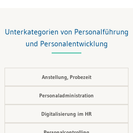
und Lernprozesse dynamischer und
anpassungsfähiger zu gestalten, indem sie große
Datenmengen analysiert und Einblicke gewinnt, die
traditionelle Lehrmethoden ergänzen.
Unterkategorien von Personalführung
und Personalentwicklung
Anstellung, Probezeit
Personaladministration
Digitalisierung im HR
Personalcontrolling