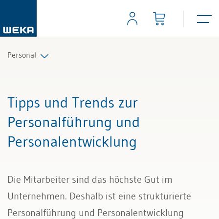
Personal
Personalplanung und Rekrutierung
Tipps und Trends zur
Arbeitsverträge und Reglemente
Personalführung und
Personalentwicklung
Arbeitszeit und Absenzen
Lohn und Gehalt
Die Mitarbeiter sind das höchste Gut im
Personalführung und Personalentwicklung
Unternehmen. Deshalb ist eine strukturierte
Personalführung und Personalentwicklung
Kündigung & Arbeitszeugnis