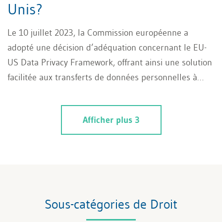
Unis?
Le 10 juillet 2023, la Commission européenne a
adopté une décision d’adéquation concernant le EU-
US Data Privacy Framework, offrant ainsi une solution
facilitée aux transferts de données personnelles à
destination des entreprises américaines certifiées
dans le cadre de ce programme, et mettant fin – en
Afficher plus 3
tout cas pour le moment – à une longue saga
concernant l’adéquation des Etats-Unis. Qu’en est-il
de la situation en Suisse? Quelles sont les
conséquences pour les entreprises suisses
exportatrices de données personnelles vers les États-
Unis? Après un bref rappel de l’historique concernant
Sous-catégories de Droit
cette problématique, nous récapitulerons le cadre