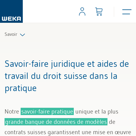
Savoir
Ressources humaines
Savoir-faire juridique et aides de
Gestion et management
travail du droit suisse dans la
pratique
Compétences personnelles
Finances & TVA
Notre
savoir-faire pratique
unique et la plus
Droit
grande banque de données de modèles
de
contrats suisses garantissent une mise en œuvre