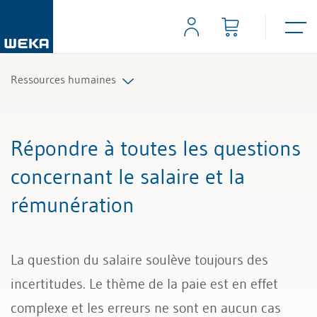
Ressources humaines
Planification du personnel et recrutement
Répondre à toutes les questions
Contrats de travail et règlements
concernant le salaire et la
rémunération
Temps de travail et absences
Salaire et rémunération
La question du salaire soulève toujours des
Gestion du personnel
incertitudes. Le thème de la paie est en effet
complexe et les erreurs ne sont en aucun cas
Licenciement et certificat de travail