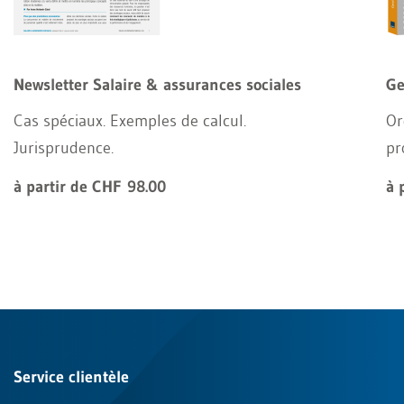
Newsletter Salaire & assurances sociales
Ge
Cas spéciaux. Exemples de calcul.
Or
Jurisprudence.
pr
à partir de CHF 98.00
à 
Service clientèle