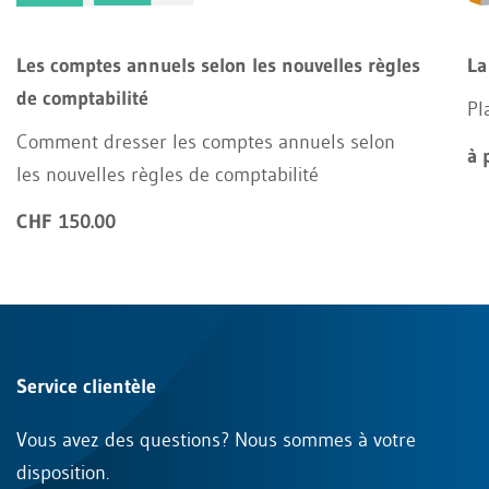
Les comptes annuels selon les nouvelles règles
La
de comptabilité
Pl
Comment dresser les comptes annuels selon
à 
les nouvelles règles de comptabilité
CHF 150.00
Service clientèle
Vous avez des questions? Nous sommes à votre
disposition.