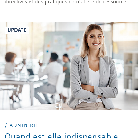
directives et des pratiques en matière de ressources
humaines d’une entreprise. Cette vérification s’appuie
sur un questionnaire structuré ou une checklist
définie.
UPDATE
/ ADMIN RH
Quand est-elle indispensable