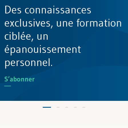
ion pratique
Des connaissances
afin d’approfondir
exclusives, une formation
mpétences
ciblée, un
ionnelles et vos
épanouissement
s managériales.
personnel.
atique.ch
S’abonner