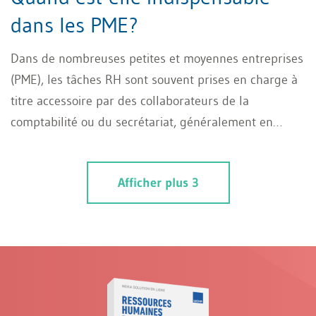
dans les PME?
Dans de nombreuses petites et moyennes entreprises
(PME), les tâches RH sont souvent prises en charge à
titre accessoire par des collaborateurs de la
comptabilité ou du secrétariat, généralement en
l'absence de ressources pour mettre en place une
véritable admin RH. Or, c’est précisément dans le
Afficher plus 3
domaine des PME que se présentent de nombreuses
tâches administratives spécifiques en matière de
ressources humaines, qui requièrent des
connaissances spécialisées. Cet article présente les
PME susceptibles de tirer profit d’une administration
RH spécialisée, les avantages que celle-ci offre et les
compétences indispensables à cet effet.