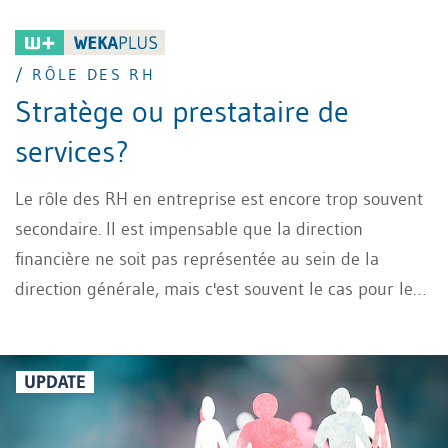
/ RÔLE DES RH
Stratège ou prestataire de
services?
Le rôle des RH en entreprise est encore trop souvent
secondaire. Il est impensable que la direction
financière ne soit pas représentée au sein de la
direction générale, mais c'est souvent le cas pour les
responsables des ressources humaines. Cet article
montre comment les RH peuvent contribuer
stratégiquement au succès de l'entreprise, à condition
UPDATE
que les structures et les compétences nécessaires
soient en place ou puissent être créées.