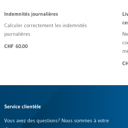
Indemnités journalières
Li
ce
Calculer correctement les indemnités
journalières
Ne
co
CHF 60.00
mé
CH
Service clientèle
Vous avez des questions? Nous sommes à votre