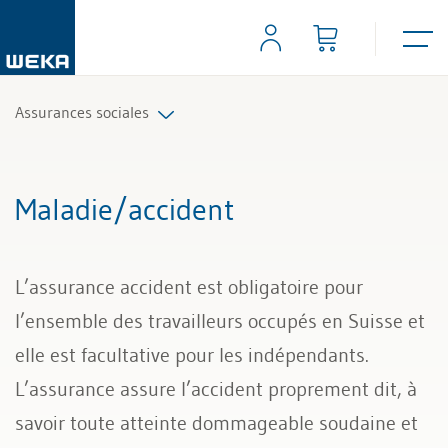
Assurances sociales
Assurances et cotisations
Maladie/accident
Grossesse, maternité, allocations familiales
L’assurance accident est obligatoire pour
Prévoyance professionnelle
l’ensemble des travailleurs occupés en Suisse et
Retraite
elle est facultative pour les indépendants.
L’assurance assure l’accident proprement dit, à
Maladie/accident
savoir toute atteinte dommageable soudaine et
AVS/AI