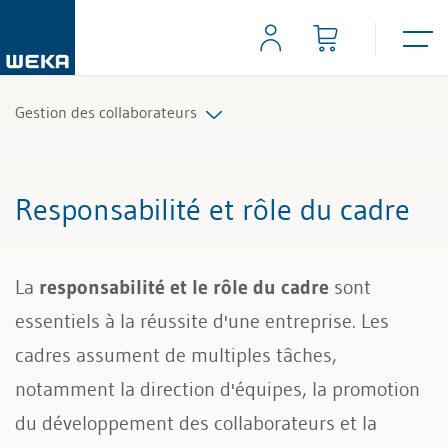
Gestion des collaborateurs
Tâches et instruments de direction
Responsabilité et rôle du cadre
Responsabilité et rôle du cadre
La
responsabilité et le rôle du cadre
sont
Qualification et objectifs (MbO)
essentiels à la réussite d'une entreprise. Les
Entretien avec les collaborateurs
cadres assument de multiples tâches,
notamment la direction d'équipes, la promotion
Gestion d’équipe
du développement des collaborateurs et la
Gestion de conflit