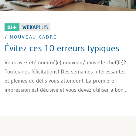
/ NOUVEAU CADRE
Évitez ces 10 erreurs typiques
Vous avez été nommé(e) nouveau/nouvelle chef(fe)?
Toutes nos félicitations! Des semaines intéressantes
et pleines de défis vous attendent. La première
impression est décisive et vous devez utiliser à bon
escient l’effet qu’elle produira sur votre
environnement. Vous disposerez ainsi d’une bonne
base pour être bien accepté par votre équipe et votre
entourage. Une entrée en matière positive requiert
donc que vous évitiez les dix erreurs typiques des