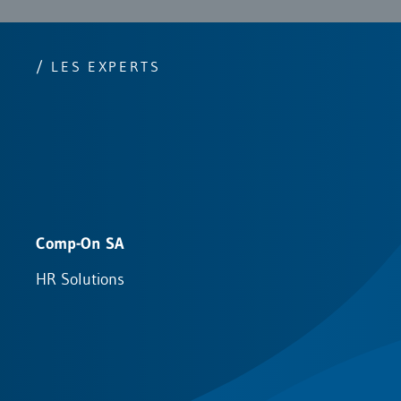
/ LES EXPERTS
Comp-On SA
G
HR Solutions
C