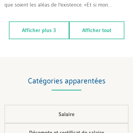
que soient les aléas de l'existence. «Et si mon
employeur contribuait lui aussi à cette sécurité?» Cet
article montre, dans le domaine de la sécurité sociale,
Afficher plus 3
Afficher tout
où s'arrêtent les obligations légales et où
commencent les prestations complémentaires
permettant d'offrir aux collaborateurs des avantages
réels et durables.
Catégories apparentées
Salaire
Décompte et certificat de salaire