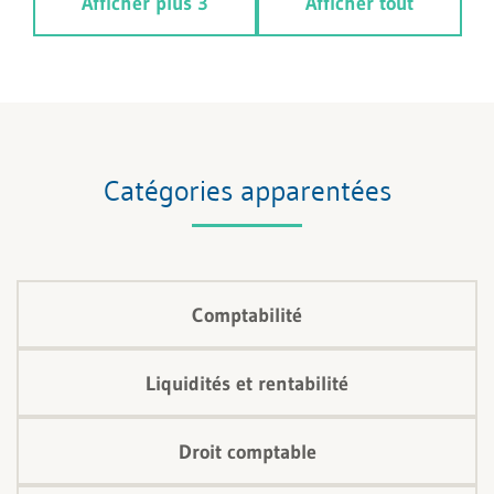
Afficher plus 3
Afficher tout
Cette mesure allège le bilan, crée une marge de
manœuvre et contribue de manière significative à
éviter la faillite. Le présent article expose de manière
concise le fonctionnement et les conditions d’une
subordination.
Catégories apparentées
Comptabilité
Liquidités et rentabilité
Droit comptable