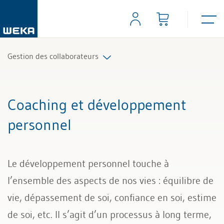
Gestion des collaborateurs
Tâches et instruments de direction
Coaching et développement
Responsabilité et rôle du cadre
personnel
Qualification et objectifs (MbO)
Le développement personnel touche à
Entretien avec les collaborateurs
l’ensemble des aspects de nos vies : équilibre de
Gestion d’équipe
vie, dépassement de soi, confiance en soi, estime
de soi, etc. Il s’agit d’un processus à long terme,
Gestion de conflit