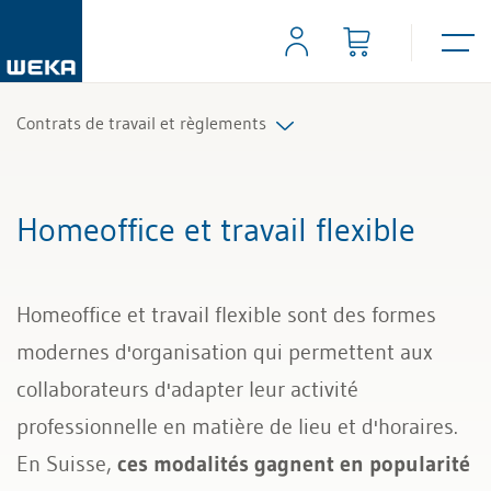
Contrats de travail et règlements
Contrats de travail
Homeoffice et travail flexible
Clauses du contrat de travail
Homeoffice et travail flexible sont des formes
Rapports et contrats de travail spéciaux
modernes d'organisation qui permettent aux
Homeoffice et travail flexible
collaborateurs d'adapter leur activité
professionnelle en matière de lieu et d'horaires.
Règlements du personnel
En Suisse,
ces modalités gagnent en popularité
Protection des données