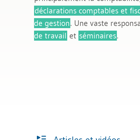
déclarations comptables et fisc
de gestion
. Une vaste responsa
de travail
et
séminaires
.
Articles et vidéos