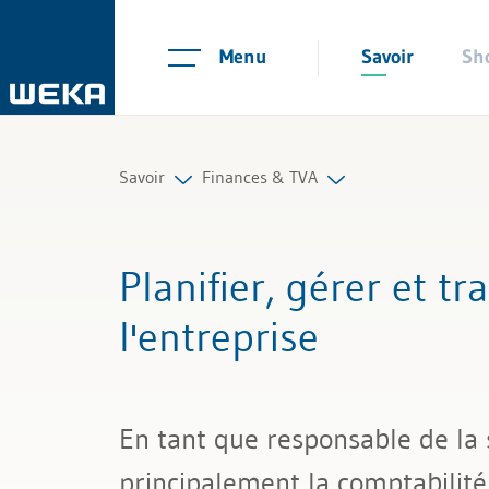
Menu
Savoir
Sh
Savoir
Finances & TVA
Ressources humaines
Comptabilité financière
Planifier, gérer et t
Gestion et management
Contrôle de gestion
l'entreprise
Compétences personnelles
TVA et impôts
Finances & TVA
En tant que responsable de la s
Droit
principalement la comptabilité,