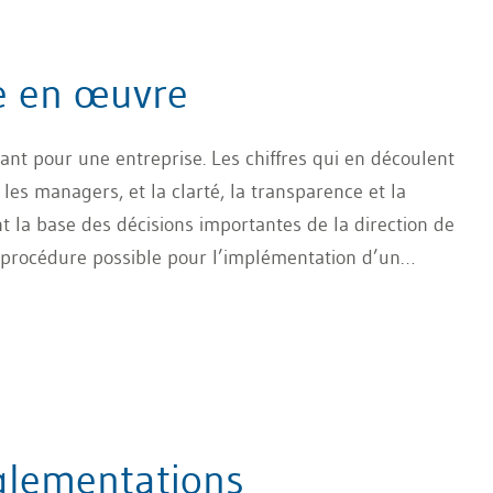
nt la valeur de l’entreprise.
e en œuvre
ant pour une entreprise. Les chiffres qui en découlent
les managers, et la clarté, la transparence et la
nt la base des décisions importantes de la direction de
ne procédure possible pour l’implémentation d’un
stèmes de reporting ne sont pas pris en compte dans cet
glementations