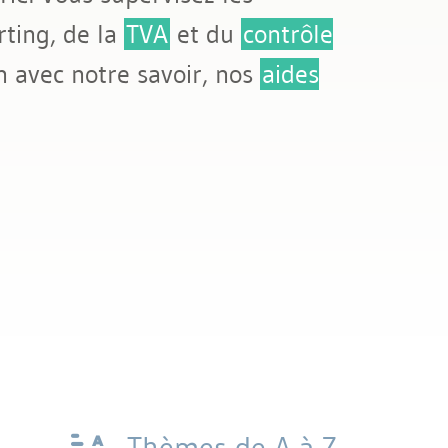
ting, de la
TVA
et du
contrôle
n avec notre savoir, nos
aides
Thèmes de A à Z