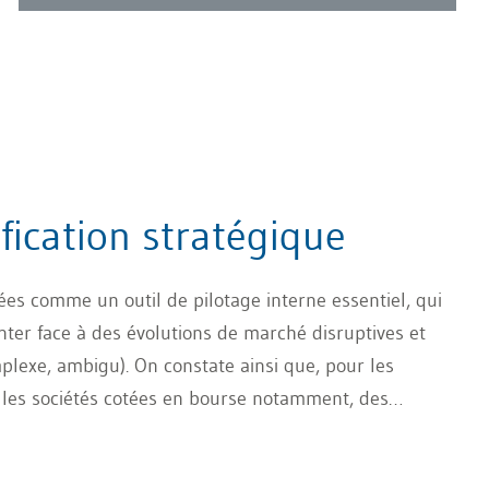
ification stratégique
ées comme un outil de pilotage interne essentiel, qui
nter face à des évolutions de marché disruptives et
plexe, ambigu). On constate ainsi que, pour les
t les sociétés cotées en bourse notamment, des
 attendues, mais que des prévisions erronées
entraîner une perte de confiance chez les