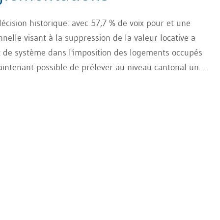
écision historique: avec 57,7 % de voix pour et une
nnelle visant à la suppression de la valeur locative a
t de système dans l'imposition des logements occupés
aintenant possible de prélever au niveau cantonal un
palement utilisées à des fins personnelles, notamment
 touristiques. Vous trouverez ci-dessous un aperçu de