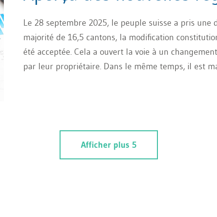
Le 28 septembre 2025, le peuple suisse a pris une d
majorité de 16,5 cantons, la modification constitutio
été acceptée. Cela a ouvert la voie à un changemen
par leur propriétaire. Dans le même temps, il est m
impôt foncier sur les résidences secondaires princi
pour compenser les pertes fiscales dans les régions
la situation.
Afficher plus 5