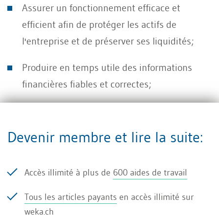
Assurer un fonctionnement efficace et
efficient afin de protéger les actifs de
l'entreprise et de préserver ses liquidités;
Produire en temps utile des informations
financières fiables et correctes;
Être conforme aux lois, telles que le droit des
poursuites et des
faillites
en Suisse, aux
Devenir membre et lire la suite:
délais légaux qui y sont fixés et à d'autres
prescriptions (compliance).
Accès illimité à plus de
600 aides de travail
Tous les articles payants
en accès illimité sur
Après avoir défini les objectifs de contrôle liés au
weka.ch