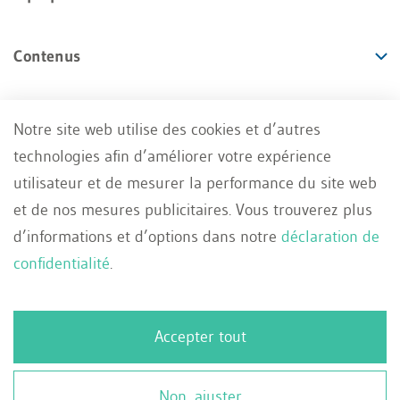
Contenus
Offres
Notre site web utilise des cookies et d’autres
technologies afin d’améliorer votre expérience
Services
utilisateur et de mesurer la performance du site web
et de nos mesures publicitaires. Vous trouverez plus
d’informations et d’options dans notre
déclaration de
confidentialité
.
Impressum
Conditions générales
FR
Accepter tout
Deutsch
Protection des données
Contact
Français
© 2026 WEKA Business Media AG, Zürich
Non, ajuster