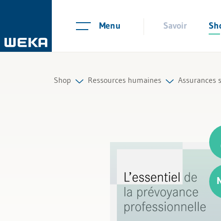
Menu
Savoir
Sh
Shop
Ressources humaines
Assurances s
Ressources humaines
Planification du personnel et recr
Tous les pr
Gestion et management
Contrats de travail et règlements
Compétences personnelles
Temps de travail et absences
Finances et TVA
Salaire et rémunération
Droit
Gestion du personnel