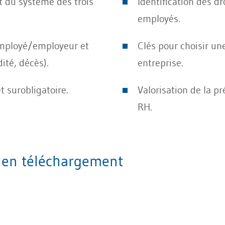
t du système des trois
Identification des d
employés.
mployé/employeur et
Clés pour choisir un
dité, décès).
entreprise.
et surobligatoire.
Valorisation de la p
RH.
a en téléchargement