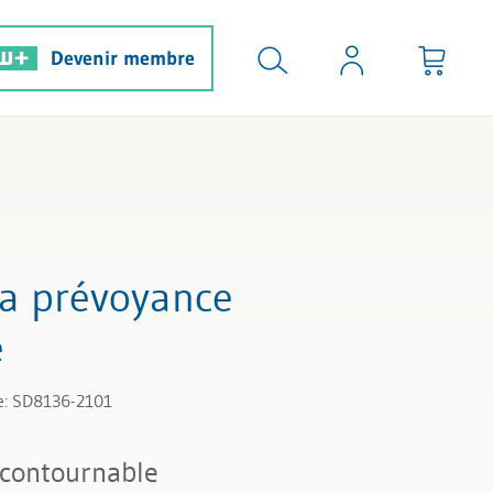
Devenir membre
 la prévoyance
e
e: SD8136-2101
ncontournable