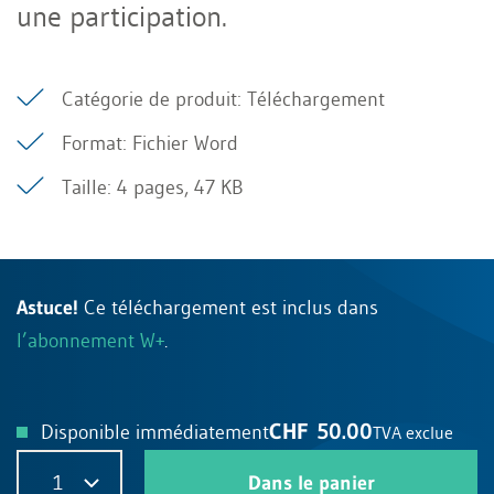
une participation.
Catégorie de produit: Téléchargement
Format: Fichier Word
Taille: 4 pages, 47 KB
Astuce!
Ce téléchargement est inclus dans
l’abonnement W+
.
CHF 50.00
Disponible immédiatement
TVA exclue
1
Dans le panier