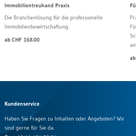
Immobilientreuhand Praxis
Fü
Die Branchenlösung für die professionelle
Pr
Immobilienbewirtschaftung.
Fü
Sc
ab CHF 168.00
an
ab
Kundenservice
Haben Sie Fragen zu Inhalten oder Angeboten? Wir
sind gerne für Sie da.