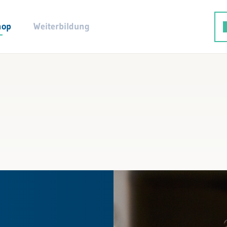
hop
Weiterbildung
waltung
ohneigentum