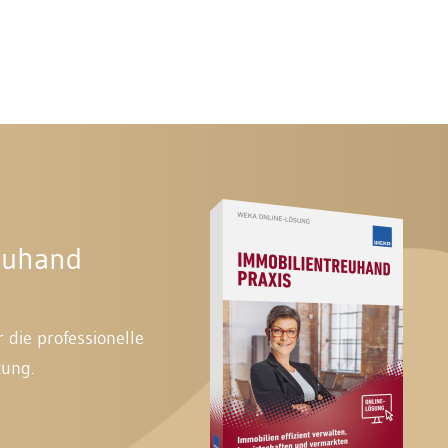
euhand
 die professionelle
tung.