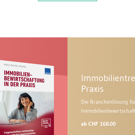
Immobilientr
Praxis
Die Branchenlösung für
Immobilienbewirtschaf
ab CHF 168.00