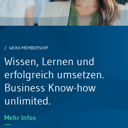
 LIBRARY
gitaler Zugriff auf
WEKA MEMBERSHIP
Wissen, Lernen und
KA Print-Medien,
erfolgreich umsetzen.
ooks, digitale
Business Know-how
ne und
unlimited.
ter.
Mehr Infos
igital Library