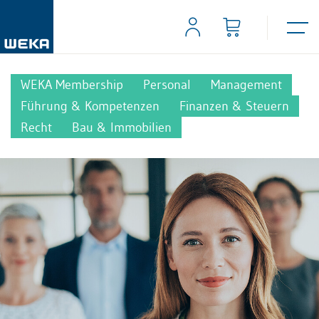
WEKA Membership
Personal
Management
Führung & Kompetenzen
Finanzen & Steuern
Recht
Bau & Immobilien