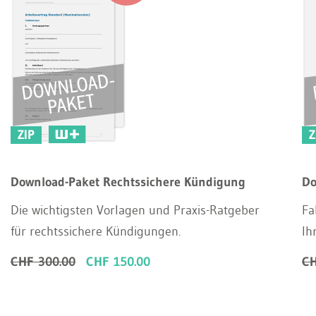
ZIP
Z
Download-Paket Rechtssichere Kündigung
Do
Die wichtigsten Vorlagen und Praxis-Ratgeber
Fa
für rechtssichere Kündigungen.
Ih
CHF 300.00
CHF 150.00
CH