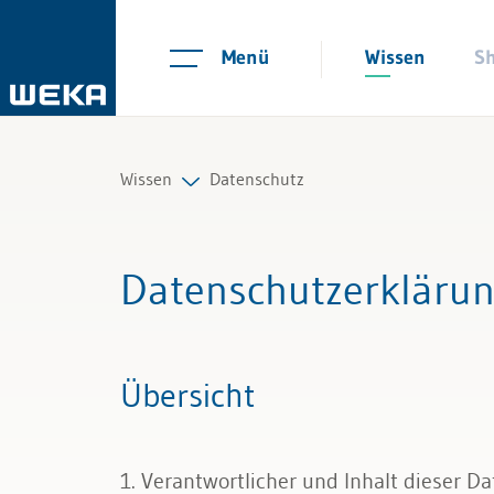
Menü
Wissen
S
Wissen
Datenschutz
Personal
Datenschutzerkläru
Management
Führung & Kompetenzen
Übersicht
Finanzen & Steuern
Recht
1. Verantwortlicher und Inhalt dieser D