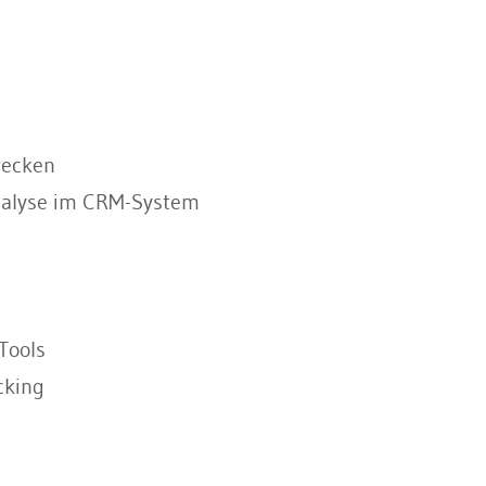
wecken
nalyse im CRM-System
Tools
cking