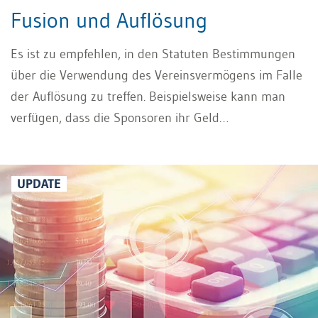
Fusion und Auflösung
Es ist zu empfehlen, in den Statuten Bestimmungen
über die Verwendung des Vereinsvermögens im Falle
der Auflösung zu treffen. Beispielsweise kann man
verfügen, dass die Sponsoren ihr Geld
zurückerhalten, soweit es nicht verbraucht ist. Das
könnte die Sponsorensuche erleichtern, bevor sich
der Erfolg des Vereines deutlich abzeichnet.
UPDATE