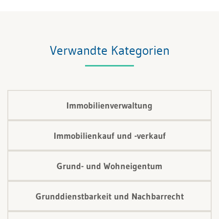
Fehlt eine ausreichende Begründung oder verstößt
die Kündigung gegen den Grundsatz von Treu und
Glauben, kann der Mieter diese anfechten und unter
Verwandte Kategorien
Umständen eine Erstreckung des Mietverhältnisses
beantragen.
Immobilienverwaltung
Immobilienkauf und -verkauf
Grund- und Wohneigentum
Grunddienstbarkeit und Nachbarrecht