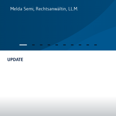
Melda Semi, Rechtsanwältin, LL.M.
R
UPDATE