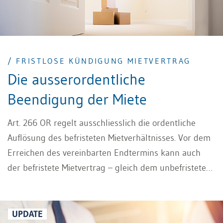
/ FRISTLOSE KÜNDIGUNG MIETVERTRAG
Die ausserordentliche
Beendigung der Miete
Art. 266 OR regelt ausschliesslich die ordentliche
Auflösung des befristeten Mietverhältnisses. Vor dem
Erreichen des vereinbarten Endtermins kann auch
der befristete Mietvertrag – gleich dem unbefristeten
Mietvertrag – bei Vorliegen der entsprechenden
Gründe in ausserordentlicher Weise beendet werden,
etwa durch die fristlose Kündigung Mietvertrag.
UPDATE