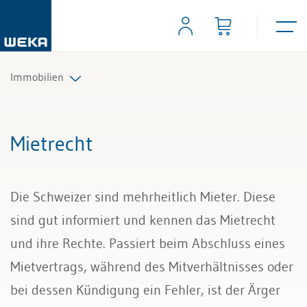
Immobilien
Immobilienverwaltung
Mietrecht
Immobilienkauf und -verkauf
Die Schweizer sind mehrheitlich Mieter. Diese
Grund- und Wohneigentum
sind gut informiert und kennen das Mietrecht
Grunddienstbarkeit und Nachbarrecht
und ihre Rechte. Passiert beim Abschluss eines
Mietvertrags, während des Mitverhältnisses oder
Mietzins und Nebenkosten
bei dessen Kündigung ein Fehler, ist der Ärger
Mietrecht