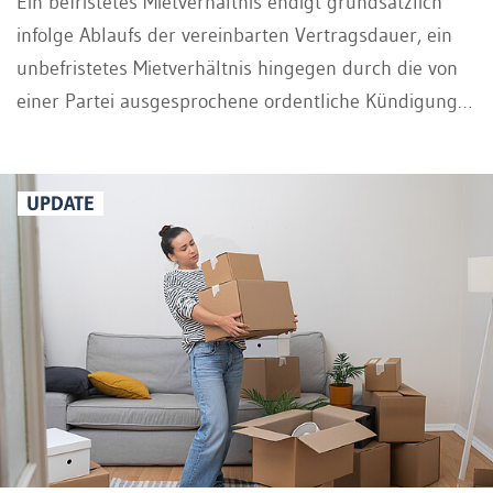
Ein befristetes Mietverhältnis endigt grundsätzlich
infolge Ablaufs der vereinbarten Vertragsdauer, ein
unbefristetes Mietverhältnis hingegen durch die von
einer Partei ausgesprochene ordentliche Kündigung
unter Einhaltung sowohl der Kündigungsfrist als auch
des -termins, wobei deren Nichteinhaltung nicht die
Unwirksamkeit der Kündigung zur Folge hat, sondern
UPDATE
lediglich die Dauer des Mietverhältnisses verlängert.