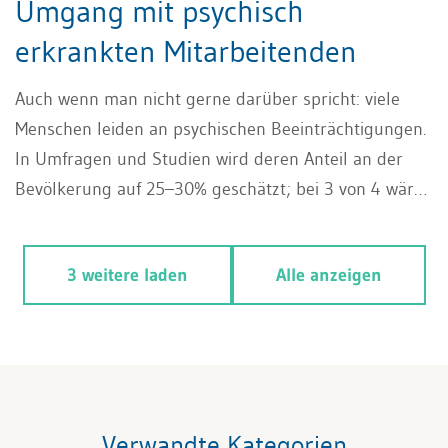
Umgang mit psychisch
erkrankten Mitarbeitenden
Auch wenn man nicht gerne darüber spricht: viele
Menschen leiden an psychischen Beeinträchtigungen.
In Umfragen und Studien wird deren Anteil an der
Bevölkerung auf 25–30% geschätzt; bei 3 von 4 wäre
eine Therapie angesagt – die oft nicht stattfindet.
Knapp die Hälfte der Neuanmeldungen bei den IV-
3 weitere laden
Alle anzeigen
Stellen beruht auf psychischen Erkrankungen.
Erfahren Sie, wie Sie als HR-Ansprechperson
schwierige Gespräche führen können.
Verwandte Kategorien