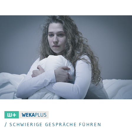
Arbeitsplätzen. Das spart Raum und schafft
Beweglichkeit, bringt aber auch neue gesundheitliche
Anforderungen mit sich. Ergonomisches Desk-Sharing
funktioniert nur, wenn Arbeitsplätze schnell an
unterschiedliche Körpergrößen, Tätigkeiten und
Arbeitsgewohnheiten angepasst werden können.
Sonst wird aus Flexibilität schnell Belastung:
verspannte Schultern, Nackenschmerzen, müde
Augen oder Beschwerden im unteren Rücken.
/ SCHWIERIGE GESPRÄCHE FÜHREN