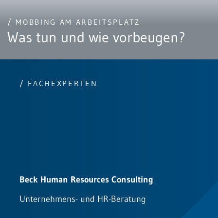
/ MOBBING AM ARBEITSPLATZ
Was tun und wie vorbeugen?
/ FACHEXPERTEN
Beck Human Resources Consulting
G
Unternehmens- und HR-Beratung
B