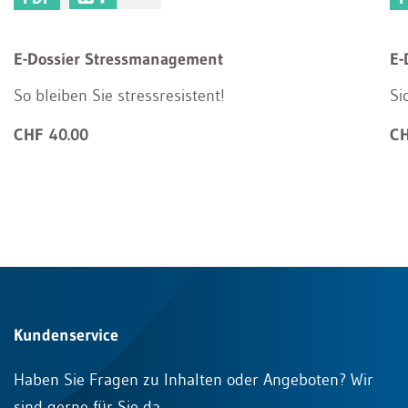
E-Dossier Stressmanagement
E-
So bleiben Sie stressresistent!
Si
CHF 40.00
CH
Kundenservice
Haben Sie Fragen zu Inhalten oder Angeboten? Wir
sind gerne für Sie da.