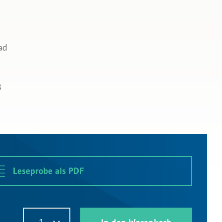
ad
B
Leseprobe als PDF