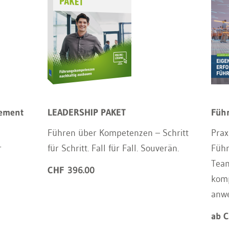
gement
LEADERSHIP PAKET
Füh
Führen über Kompetenzen – Schritt
Prax
r
für Schritt. Fall für Fall. Souverän.
Führ
Team
CHF 396.00
komp
anwe
ab 