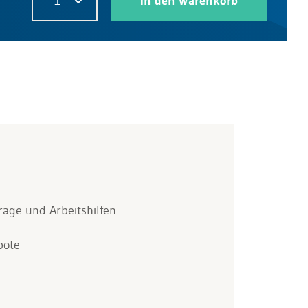
1
In den Warenkorb
räge und Arbeitshilfen
bote