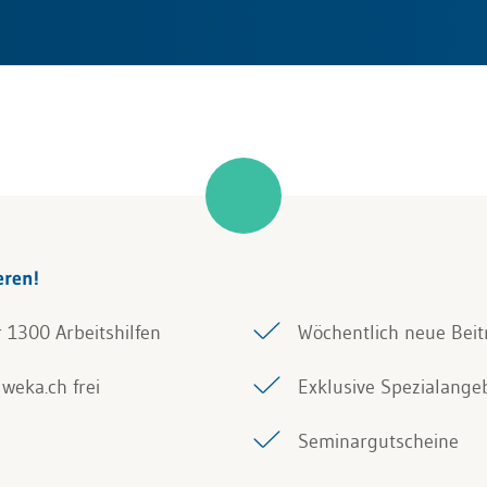
eren!
r 1300 Arbeitshilfen
Wöchentlich neue Beit
weka.ch frei
Exklusive Spezialange
Seminargutscheine