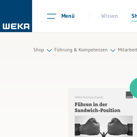
Menü
Wissen
S
Shop
Führung & Kompetenzen
Mitarbei
Personal
Mitarbeiterführung
Führun
Management
Selbstmanagement
Mitarbe
Führung & Kompetenzen
Kommunikation und Auftritt
Finanzen & Steuern
Recht