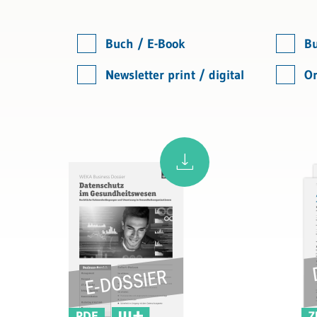
Bau & Immobilien
Wettbewerb und Handel
Buch / E-Book
Bu
Allgemeines Privatrecht
Newsletter print / digital
On
Datenschutz und IT-Recht
Musterverträge
PDF
Z