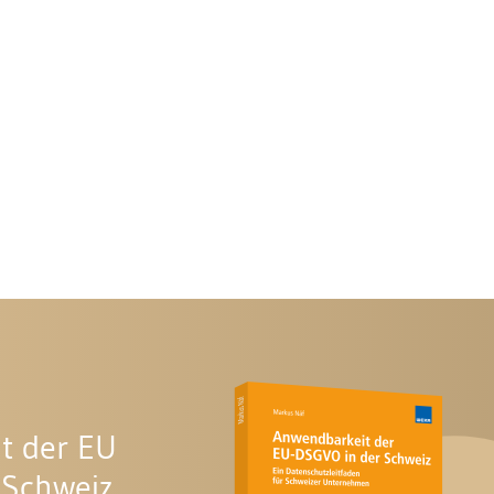
t der EU
 Schweiz