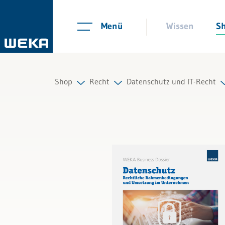
Menü
Wissen
S
Shop
Recht
Datenschutz und IT-Recht
Personal
Arbeitsrecht
Topseller Datenschutz un
Management
Auftrag und Werkvertrag
Datenschutz umsetzen
Führung & Kompetenzen
Gesellschaftsrecht
IT-Verträge
Finanzen & Steuern
Scheidungs- und Erbrecht
Recht
Kauf und Verkauf