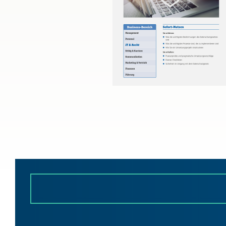
Bau & Immobilien
Wettbewerb und Handel
Allgemeines Privatrecht
Datenschutz und IT-Recht
Musterverträge