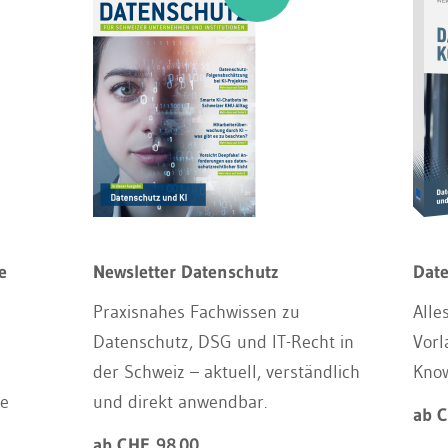
e
Newsletter Datenschutz
Dat
Praxisnahes Fachwissen zu
Alle
Datenschutz, DSG und IT-Recht in
Vorl
der Schweiz – aktuell, verständlich
Kno
re
und direkt anwendbar.
ab 
ab CHF 98.00