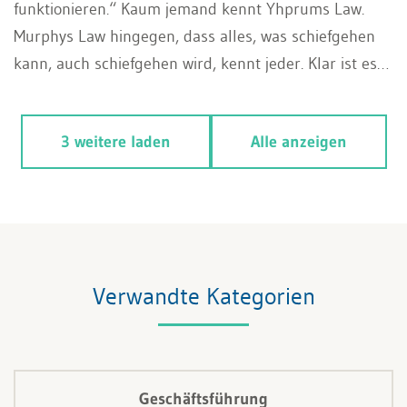
funktionieren.“ Kaum jemand kennt Yhprums Law.
Murphys Law hingegen, dass alles, was schiefgehen
kann, auch schiefgehen wird, kennt jeder. Klar ist es
wichtig, Negatives mit einzuplanen, doch
Totalpessimismus bringt nichts und niemanden
3 weitere laden
Alle anzeigen
weiter. Wer die Trends der Zukunft mit
Zukunftsoptimismus versteht und sie wachsam
gestaltet, liegt fortan vorn.
Verwandte Kategorien
Geschäftsführung