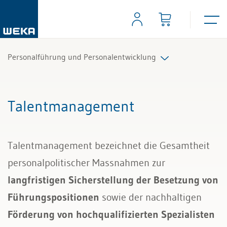
Personalführung und Personalentwicklung
Anstellung, Probezeit
Talentmanagement
Personaladministration
Talentmanagement bezeichnet die Gesamtheit
Digitalisierung im HR
personalpolitischer Massnahmen zur
Personalcontrolling
langfristigen Sicherstellung der Besetzung von
Führungspositionen
sowie der nachhaltigen
Personalentwicklung
Förderung von hochqualifizierten Spezialisten
Aus- und Weiterbildung