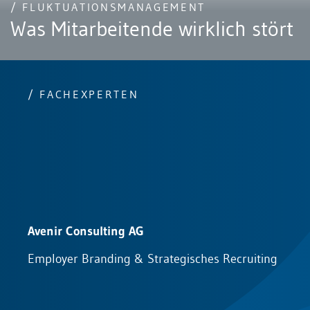
/ FLUKTUATIONSMANAGEMENT
Was Mitarbeitende wirklich stört
/ FACHEXPERTEN
Avenir Consulting AG
F
Employer Branding & Strategisches Recruiting
K