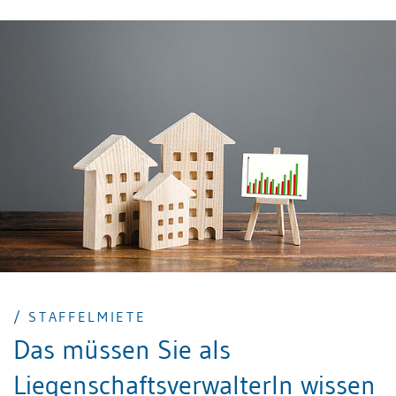
herabzusetzen. Die Senkung des Referenzzinssatzes
verschafft einem Mieter aber nicht zwingend einen
Anspruch auf eine Mietzinsreduktion. Der Vermieter
kann Einsparungen mit inzwischen eingetretenen
Kostensteigerungen verrechnen.
/ STAFFELMIETE
Das müssen Sie als
LiegenschaftsverwalterIn wissen