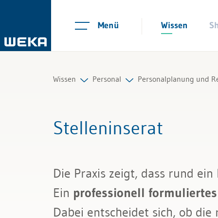
Menü
Wissen
S
Wissen
Personal
Personalplanung und R
Personal
Personalplanung und Rekrutieru
Personalplanung
Stelleninserat
Management
Arbeitsverträge und Reglemente
Personalstrategie
Führung & Kompetenzen
Arbeitszeit und Absenzen
Personalsuche
Die Praxis zeigt, dass rund ein 
Finanzen & Steuern
Lohn und Gehalt
Stelleninserat
Ein
professionell formuliertes
Recht
Personalführung und Personalen
Vorstellungsgespräc
Dabei entscheidet sich, ob di