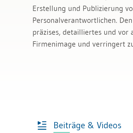
Bau & Immobilien
Erstellung und Publizierung vo
Kündigung & Arbeitszeugnis
Personalauswahl
Personalverantwortlichen. Denn
Sozialversicherungen
Personalmarketing
präzises, detailliertes und vor
Assessment
Firmenimage und verringert zu
KI im Recruiting
Beiträge & Videos