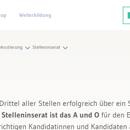
hop
Weiterbildung
ekrutierung
Stelleninserat
ng
Alle Beiträge & Videos
Alle Arbeitshilfen
Alle Fachexperten
Drittel aller Stellen erfolgreich über ein
 Stelleninserat ist das A und O
für den E
twicklung
h
e richtigen Kandidatinnen und Kandidate