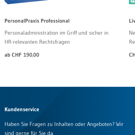
PersonalPraxis Professional
Li
Personaladministration im Griff und sicher in
Ne
HR-relevanten Rechtsfragen
Re
ab CHF 190.00
CH
Kundenservice
Haben Sie Fragen zu Inhalten oder Angeboten? Wir
sind gerne für Sie da.