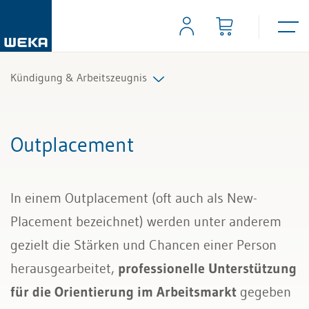
Kündigung & Arbeitszeugnis
Kündigung abwickeln
Outplacement
Spezielle Kündigungsfälle
In einem Outplacement (oft auch als New-
Aufhebungsvereinbarung und Freistellung
Placement bezeichnet) werden unter anderem
Kündigungsfristen
gezielt die Stärken und Chancen einer Person
herausgearbeitet,
professionelle Unterstützung
Arbeitszeugnisse erstellen
für die Orientierung im Arbeitsmarkt
gegeben
Outplacement