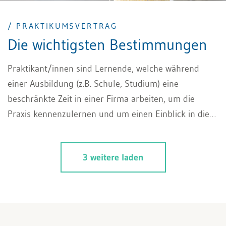
/ PRAKTIKUMSVERTRAG
Die wichtigsten Bestimmungen
Praktikant/innen sind Lernende, welche während
einer Ausbildung (z.B. Schule, Studium) eine
beschränkte Zeit in einer Firma arbeiten, um die
Praxis kennenzulernen und um einen Einblick in die
Berufswelt zu gewinnen. Die Rahmenbedingungen für
diese Tätigkeit werden in einem Praktikumsvertrag
3 weitere laden
festgehalten. Zudem sind so genannte Vorpraktika
möglich, welche von Ausbildungsinstitutionen
vorgeschrieben sind, um eine Ausbildung beginnen zu
können. Ein Praktikum verlangt – wegen des
Ausbildungscharakters – eine kompetente Begleitung.