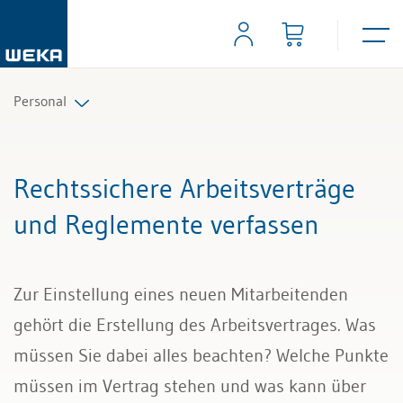
Personal
Personalplanung und Rekrutierung
Rechtssichere Arbeitsverträge
Arbeitsverträge und Reglemente
und Reglemente verfassen
Arbeitszeit und Absenzen
Zur Einstellung eines neuen Mitarbeitenden
Lohn und Gehalt
gehört die Erstellung des Arbeitsvertrages. Was
Personalführung und Personalentwicklung
müssen Sie dabei alles beachten? Welche Punkte
müssen im Vertrag stehen und was kann über
Kündigung & Arbeitszeugnis