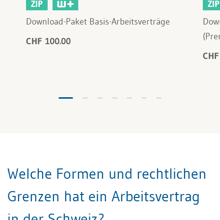
ZIP
ZIP
Download-Paket Basis-Arbeitsverträge
Down
(Pre
CHF 100.00
CHF
Welche Formen und rechtlichen
Grenzen hat ein Arbeitsvertrag
in der Schweiz?