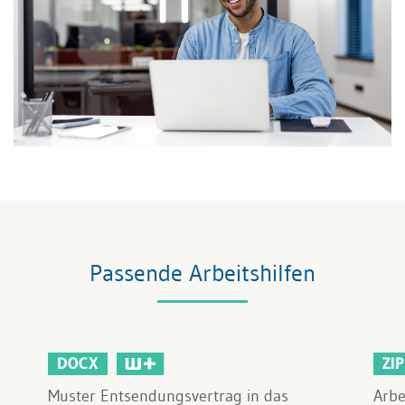
Passende Arbeitshilfen
DOCX
ZIP
Muster Entsendungsvertrag in das
Arbe