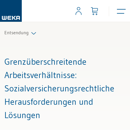
Entsendung
Alle Beiträge & Videos
Grenzüberschreitende
Alle Arbeitshilfen
Arbeitsverhältnisse
:
Alle Fachexperten
Sozialversicherungsrechtliche
Herausforderungen und
Lösungen