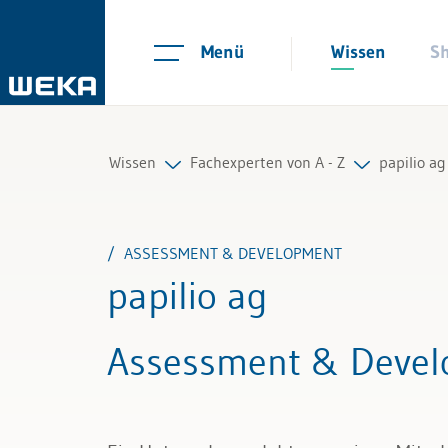
Menü
Wissen
S
Wissen
Fachexperten von A - Z
papilio ag
Personal
Alle Fachexperten
ASSESSMENT & DEVELOPMENT
Management
papilio ag
Führung & Kompetenzen
Assessment & Deve
Finanzen & Steuern
Recht