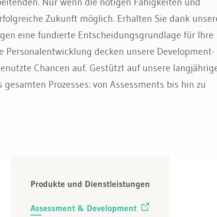
bei­ten­den. Nur wenn die nö­ti­gen Fä­hig­kei­ten und
­folg­rei­che Zu­kunft mög­lich. Er­hal­ten Sie dank un­se­
gen eine fun­dier­te Ent­schei­dungs­grund­la­ge für Ihre
ge Per­so­nal­ent­wick­lung de­cken un­se­re De­ve­lop­ment-
e­nutz­te Chan­cen auf. Ge­stützt auf un­se­re lang­jäh­ri­g
s ge­sam­ten Pro­zes­ses: von As­sess­ments bis hin zu
Produkte und Dienstleistungen
Assessment & Development