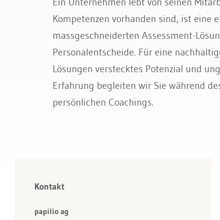
Ein Un­ter­neh­men lebt von sei­nen Mit­ar­
Bau & Immobilien
Kom­pe­ten­zen vor­han­den sind, ist eine er
mass­ge­schnei­der­ten As­sess­ment-Lö­sun­
Per­so­nal­ent­schei­de. Für eine nach­hal­ti­
Lö­sun­gen ver­steck­tes Po­ten­zi­al und un­g
Er­fah­rung be­glei­ten wir Sie wäh­rend de
per­sön­li­chen Coa­chings.
Kontakt
papilio ag