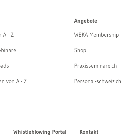
Angebote
 A - Z
WEKA Membership
ebinare
Shop
oads
Praxisseminare.ch
n von A - Z
Personal-schweiz.ch
z
Whistleblowing Portal
Kontakt