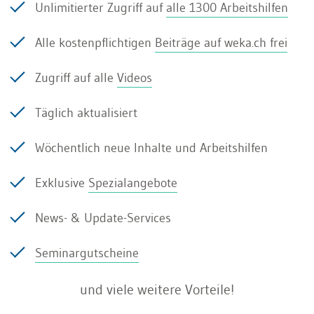
Warum ein Konzept unverzichtbar ist
Unlimitierter Zugriff auf
alle 1300 Arbeitshilfen
Ein gutes Kommunikationskonzept ist wie eine
Alle kostenpflichtigen
Beiträge auf weka.ch frei
Landkarte im Kommunikationsdschungel:
Zugriff auf alle
Videos
Es zeigt den Ausgangspunkt,
Täglich aktualisiert
definiert klare Ziele,
Wöchentlich neue Inhalte und Arbeitshilfen
identifiziert Meilensteine
Exklusive
Spezialangebote
und weist den Weg um Hindernisse herum.
News- & Update-Services
Wer schnell, gezielt und nachhaltig
Seminargutscheine
Mitarbeitende erreichen will, braucht ein Konzept
und viele weitere Vorteile!
als Leitfaden für die tägliche