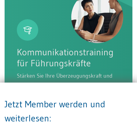
Kommunikationstraining
für Führungskräfte
Stärken Sie Ihre Überzeugungskraft und
Wirkungsfähigkeit
Praxis-Seminar, 1 Tag, ZWB, Zürich
Jetzt Member werden und
Nächster Termin: 21. Oktober 2026
weiterlesen: