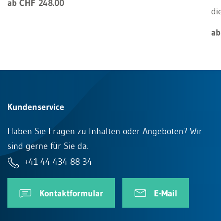
ab CHF 248.00
di
ab
Kundenservice
Haben Sie Fragen zu Inhalten oder Angeboten? Wir
sind gerne für Sie da.
+41 44 434 88 34
Kontaktformular
E-Mail