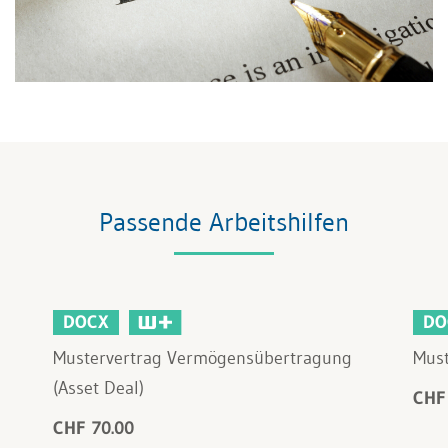
Passende Arbeitshilfen
DOCX
DO
Mustervertrag Vermögensübertragung
Must
(Asset Deal)
CHF
CHF 70.00