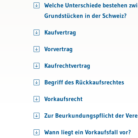
Welche Unterschiede bestehen zwi
Bau & Immobilien
Wettbewerb und Handel
Grundstücken in der Schweiz?
Transport und Verkehr
Kaufvertrag
Allgemeines Privatrecht
Vorvertrag
Datenschutz und IT-Recht
Kaufrechtvertrag
Begriff des Rückkaufsrechtes
Vorkaufsrecht
Zur Beurkundungspflicht der Vere
Wann liegt ein Vorkaufsfall vor?