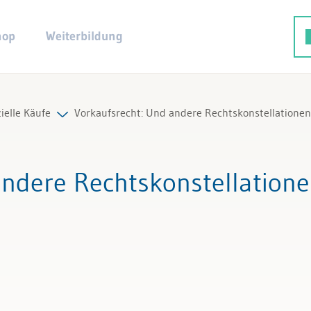
hop
Weiterbildung
ielle Käufe
Vorkaufsrecht: Und andere Rechtskonstellatione
 Beiträge & Videos
andere Rechtskonstellation
 Arbeitshilfen
f
e Fachexperten