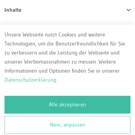
Inhalte
Angebote
Unsere Webseite nutzt Cookies und weitere
Technologien, um die Benutzerfreundlichkeit für Sie
Services
zu verbessern und die Leistung der Webseite und
unserer Werbemassnahmen zu messen. Weitere
Informationen und Optionen finden Sie in unserer
Datenschutzerklärung
.
Impressum
AGB
Datenschutz
DE
Alle akzeptieren
Deutsch
Whistleblowing Portal
Kontakt
Français
© 2026 WEKA Business Media AG, Zürich
Nein, anpassen