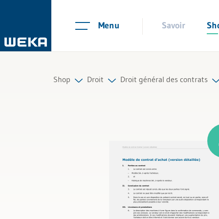
Menu
Savoir
Sh
Shop
Droit
Droit général des contrats
Ressources humaines
Droit du travail
Tous les produits
Gestion et management
Mandat et contrat d‘entreprise
Compétences personnelles
Droit des sociétés
Finances et TVA
Mariage, divorce et succession
Droit
Bail et loyer