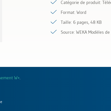
Catégorie de produit: Té
Format: Word
formatique
Taille: 6 pages, 48 KB
Source: WEKA Modèles de 
nement W+
.
ue