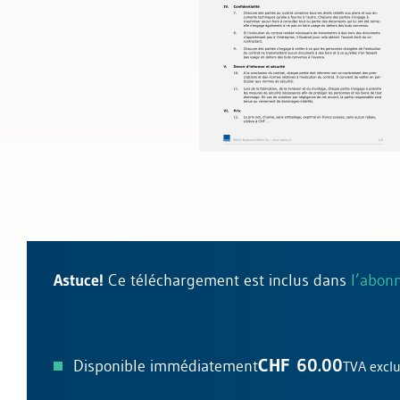
Droit général des contrats
Protection des données et droit in
Astuce!
Ce téléchargement est inclus dans
l’abon
CHF 60.00
Disponible immédiatement
TVA excl