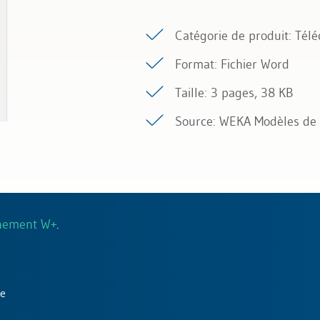
Catégorie de produit: Té
formatique
Format: Fichier Word
Taille: 3 pages, 38 KB
Source: WEKA Modèles de 
nement W+
.
ue