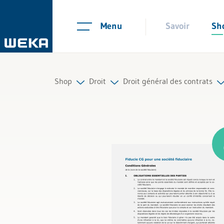
Menu
Savoir
Sh
Shop
Droit
Droit général des contrats
Ressources humaines
Droit du travail
Tous les produits
Gestion et management
Mandat et contrat d‘entreprise
Compétences personnelles
Droit des sociétés
Finances et TVA
Mariage, divorce et succession
Droit
Bail et loyer