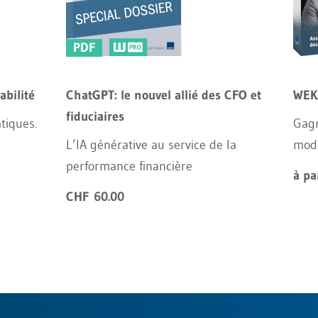
PDF
bilité
ChatGPT: le nouvel allié des CFO et
WEKA
fiduciaires
atiques.
Gagn
L’IA générative au service de la
modè
performance financière
à pa
CHF 60.00