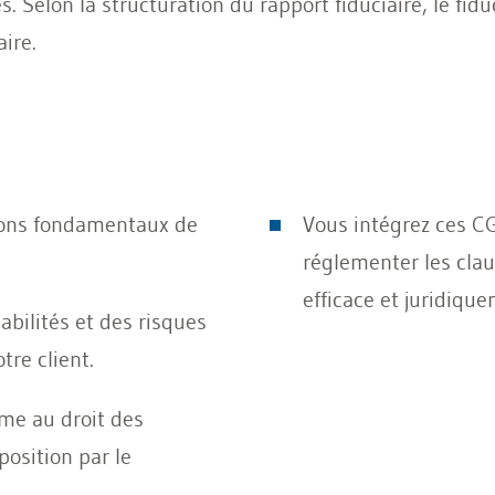
. Selon la structuration du rapport fiduciaire, le fidu
ire.
ations fondamentaux de
Vous int
égrez ces CG
réglementer les cla
efficace et juridiqu
abilités et des risques
tre client.
me au droit des
position par le