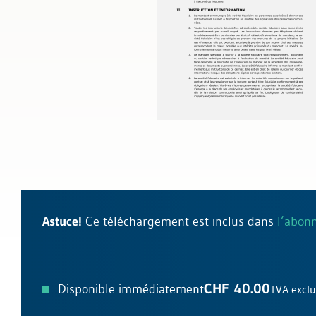
Droit général des contrats
Protection des données et droit in
Astuce!
Ce téléchargement est inclus dans
l’abon
CHF 40.00
Disponible immédiatement
TVA excl