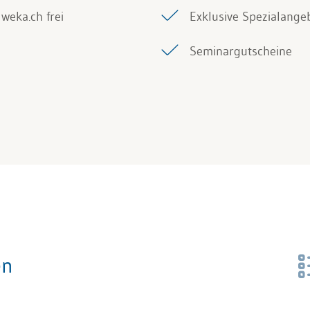
weka.ch frei
Exklusive Spezialange
Seminargutscheine
en