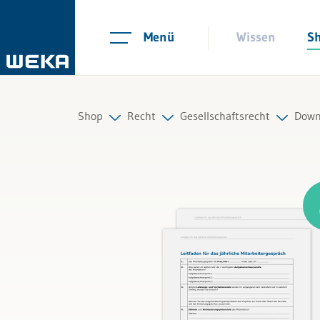
Menü
Wissen
S
Shop
Recht
Gesellschaftsrecht
Downl
Personal
Arbeitsrecht
Alle Produkte
Management
Auftrag und Werkvertrag
Führung & Kompetenzen
Gesellschaftsrecht
Finanzen & Steuern
Scheidungs- und Erbrecht
Recht
Kauf und Verkauf