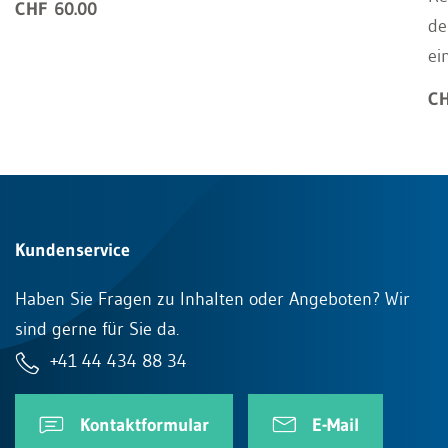
CHF 60.00
de
ei
CH
Kundenservice
Haben Sie Fragen zu Inhalten oder Angeboten? Wir
sind gerne für Sie da.
+41 44 434 88 34
Kontaktformular
E-Mail