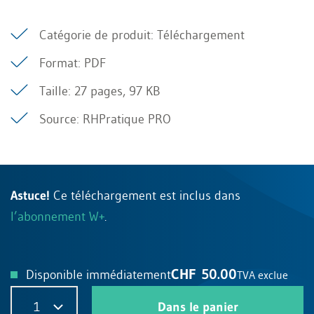
Catégorie de produit: Téléchargement
Format: PDF
Taille: 27 pages, 97 KB
Source: RHPratique PRO
Astuce!
Ce téléchargement est inclus dans
l’abonnement W+
.
CHF 50.00
Disponible immédiatement
TVA exclue
1
Dans le panier